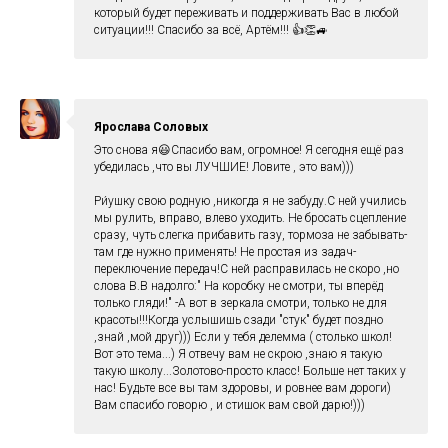
который будет переживать и поддерживать Вас в любой
ситуации!!! Спасибо за всё, Артём!!! 👍👏🚙
Ярослава Соловых
Это снова я😃Спасибо вам, огромное! Я сегодня ещё раз
убедилась ,что вы ЛУЧШИЕ! Ловите , это вам)))
Ри́ушку свою родную ,никогда я не забуду.С ней учились
мы рулить, вправо, влево уходить. Не бросать сцепление
сразу, чуть слегка прибавить газу, тормоза не забывать-
там где нужно применять! Не простая из задач-
переключение передач!С ней расправилась не скоро ,но
слова В.В надолго:" На коробку не смотри, ты вперёд
только гляди!" -А вот в зеркала смотри, только не для
красоты!!!Когда услышишь сзади "стук" будет поздно
,знай ,мой друг))) Если у тебя делемма ( столько школ!
Вот это тема...) Я отвечу вам не скрою ,знаю я такую
такую школу...Золотово-просто класс! Больше нет таких у
нас! Будьте все вы там здоровы, и ровнее вам дороги)
Вам спасибо говорю , и стишок вам свой дарю!)))