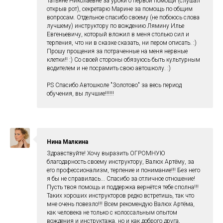
Татьяне Николаевне за уроки о первой помощи (слушал
открыв рот), секретарю Марине за помощь по общим
вопросам. Отдельное спасибо своему (не побоюсь слова
лучшему) инструктору по вождению Лямину Илье
Евгеньевичу, который вложил в меня столько сил и
терпения, что ни в сказке сказать, ни пером описать. :)
Прошу прощения за потраченные на меня нервные
клетки!! :) Со своей стороны обязуюсь быть культурным
водителем и не посрамить свою автошколу. :)
PS Спасибо Автошколе "Золотово" за весь период
обучения, вы лучшие!!!!!!
Нина Малкина
Здравствуйте! Хочу выразить ОГРОМНУЮ
благодарность своему инструктору, Валюх Артёму, за
его профессионализм, терпение и понимание!!! Без него
я бы не справилась... Спасибо за отличное отношение!
Пусть твоя помощь и поддержка вернётся тебе сполна!!!
Таких хороших инструкторов редко встретишь, так что
мне очень повезло!!! Всем рекомендую Валюх Артёма,
как человека не только с колоссальным опытом
вождения и инструктажа, но и как доброго друга,